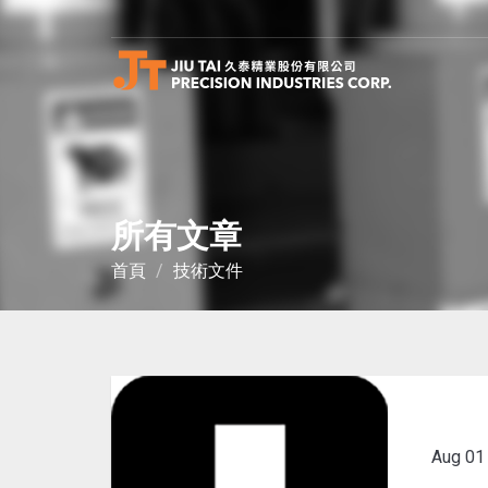
我們謹慎評估量身製造，協助客戶將生產效能擴展至全新境界，在高安全性、易操作、使用壽命長的基礎下，達到高經濟效益
您可在此直接購買點銲鋼線網及其應用產品，如有任何需客製化及應用考量，請與我們的專人聯繫，我們將為您做完善的評估。
所有文章
首頁
技術文件
Aug
01