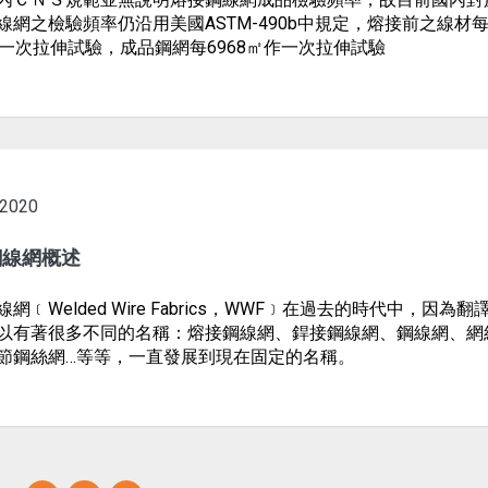
線網之檢驗頻率仍沿用美國ASTM-490b中規定，熔接前之線材
作一次拉伸試驗，成品鋼網每6968㎡作一次拉伸試驗
2020
鋼線網概述
網﹝Welded Wire Fabrics，WWF﹞在過去的時代中，因為翻
以有著很多不同的名稱：熔接鋼線網、銲接鋼線網、鋼線網、網
節鋼絲網…等等，一直發展到現在固定的名稱。