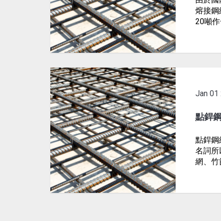
熔接鋼
20噸
Jan
01
點銲
點銲鋼線
名詞所
網、竹