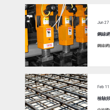
Jun
27
鋼線
鋼線網
Feb
11
檢驗
由於國