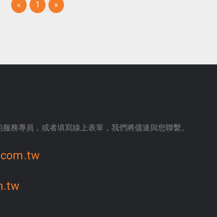
(current)
«
1
»
的服務專員，或者填寫線上表單，我們將儘速與您聯繫。
.com.tw
m.tw