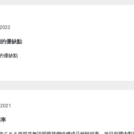
2022
網的優缺點
的優缺點
2021
頻率
內ＣＮＳ規範並無說明熔接鋼線網成品檢驗頻率，故目前國內對