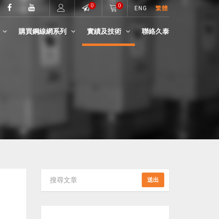
0
0
ENG
繁體
購買鋼線網系列
實績及技術
聯絡久泰
送出