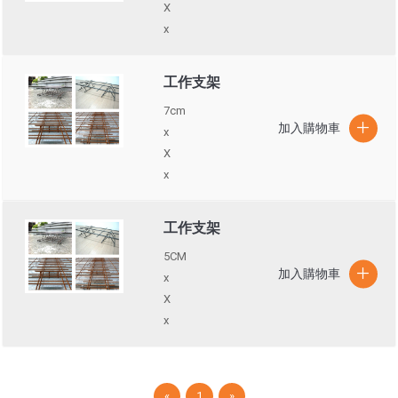
X
x
工作支架
7cm
x
X
x
工作支架
5CM
x
X
x
(current)
«
1
»