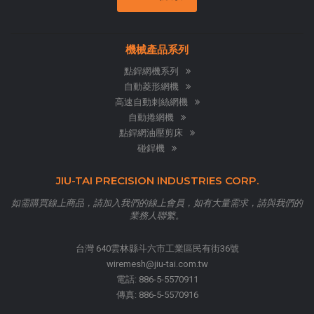
機械產品系列
點銲網機系列
自動菱形網機
高速自動刺絲網機
自動捲網機
點銲網油壓剪床
碰銲機
JIU-TAI PRECISION INDUSTRIES CORP.
如需購買線上商品，請加入我們的線上會員，如有大量需求，請與我們的
業務人聯繫。
台灣 640雲林縣斗六市工業區民有街36號
wiremesh@jiu-tai.com.tw
電話:
886-5-5570911
傳真:
886-5-5570916