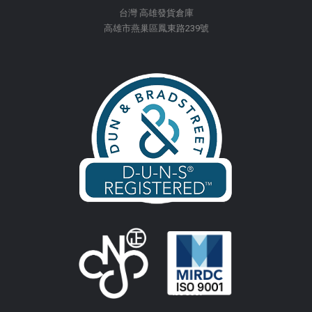
台灣 高雄發貨倉庫
高雄市燕巢區鳳東路239號